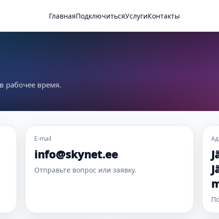
Главная
Подключиться
Услуги
Контакты
в рабочее время.
E-mail
Ад
info@skynet.ee
J
J
Отправьте вопрос или заявку.
m
По