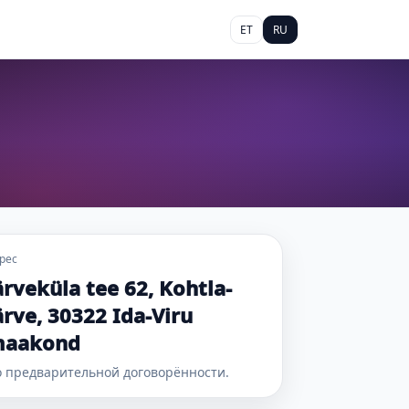
ET
RU
рес
ärveküla tee 62, Kohtla-
ärve, 30322 Ida-Viru
aakond
 предварительной договорённости.