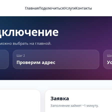
Главная
Подключиться
Услуги
Контакты
одключение
можно выбрать на главной.
Шаг 2
Ша
Проверим адрес
Ус
Заявка
Заполнение займет ~1 минуту.