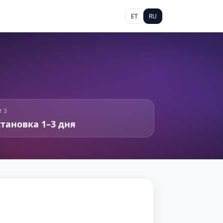
ET
RU
г 3
тановка 1–3 дня