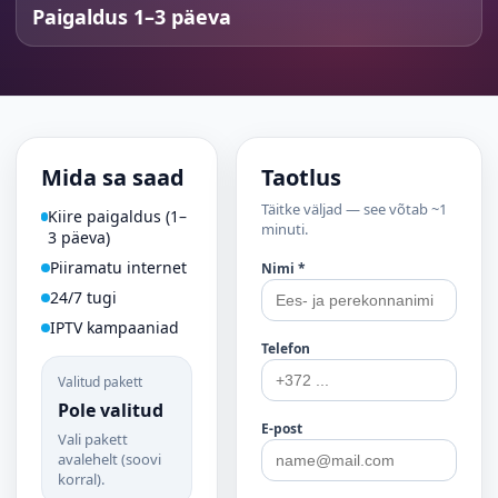
Paigaldus 1–3 päeva
Mida sa saad
Taotlus
Täitke väljad — see võtab ~1
Kiire paigaldus (1–
minuti.
3 päeva)
Piiramatu internet
Nimi *
24/7 tugi
IPTV kampaaniad
Telefon
Valitud pakett
Pole valitud
E-post
Vali pakett
avalehelt (soovi
korral).