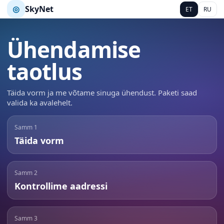
◎
SkyNet
ET
RU
Ühendamise
taotlus
Täida vorm ja me võtame sinuga ühendust. Paketi saad
valida ka avalehelt.
Samm 1
Täida vorm
Samm 2
Kontrollime aadressi
Samm 3