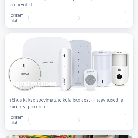
või arvutist.
Rohkem
→
infot
Signalisatsioon
Tõhus kaitse soovimatute külaliste eest — teavitused ja
kiire reageerimine.
Rohkem
→
infot