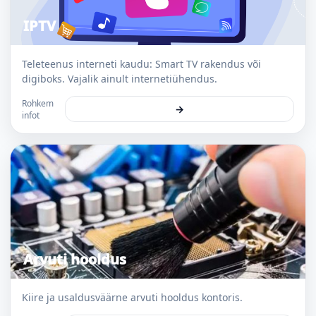
IPTV
Teleteenus interneti kaudu: Smart TV rakendus või
digiboks. Vajalik ainult internetiühendus.
Rohkem
→
infot
Arvuti hooldus
Kiire ja usaldusväärne arvuti hooldus kontoris.