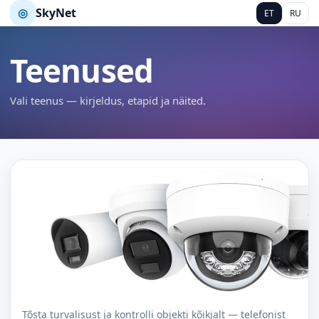
◎
SkyNet
ET
RU
Teenused
Vali teenus — kirjeldus, etapid ja näited.
Videovalve
Tõsta turvalisust ja kontrolli objekti kõikjalt — telefonist