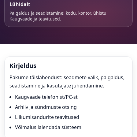
Lühidalt
Paigaldus ja seadistamine: kodu, kontor, ühistu.
Kaugvaade ja teavitused.
Kirjeldus
Pakume täislahendust: seadmete valik, paigaldus,
seadistamine ja kasutajate juhendamine.
Kaugvaade telefonist/PC-st
Arhiiv ja sündmuste otsing
Liikumisandurite teavitused
Võimalus laiendada süsteemi