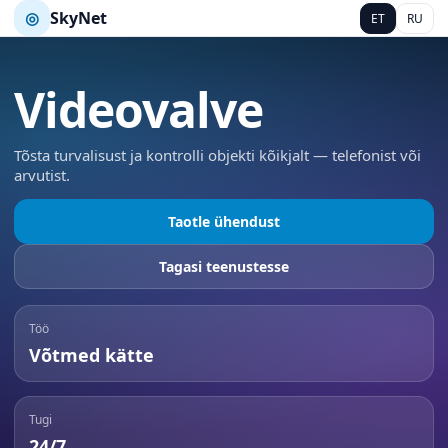
◎
SkyNet
ET
RU
Videovalve
Tõsta turvalisust ja kontrolli objekti kõikjalt — telefonist või
arvutist.
Taotle ühendust
Tagasi teenustesse
Töö
Võtmed kätte
Tugi
24/7