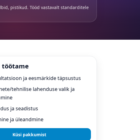
lbid, pistikud. Tööd vastavalt standarditele
 töötame
ltatsioon ja eesmärkide täpsustus
ete/tehnilise lahenduse valik ja
umine
ldus ja seadistus
mine ja üleandmine
Küsi pakkumist