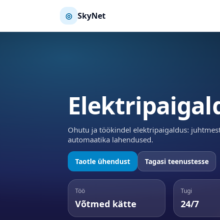
◎
SkyNet
Elektripaiga
Ohutu ja töökindel elektripaigaldus: juhtmesti
automaatika lahendused.
Taotle ühendust
Tagasi teenustesse
Töö
Tugi
Võtmed kätte
24/7