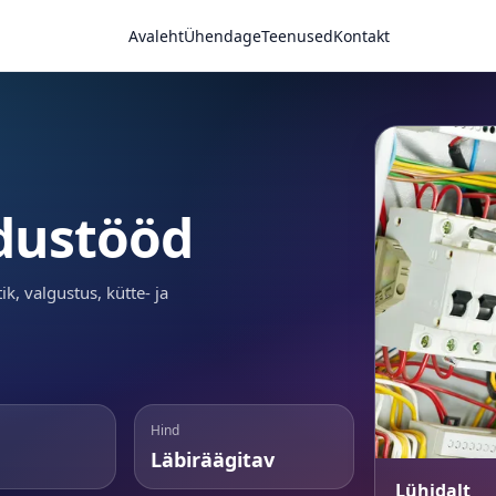
Avaleht
Ühendage
Teenused
Kontakt
ldustööd
k, valgustus, kütte- ja
Hind
Läbiräägitav
Lühidalt