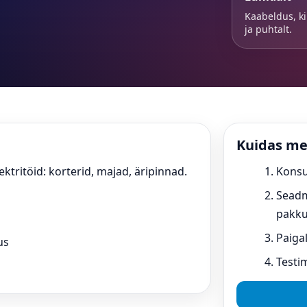
Kaabeldus, ki
ja puhtalt.
Kuidas me
ktritöid: korterid, majad, äripinnad.
Konsu
Seadm
pakk
Paiga
us
Testi