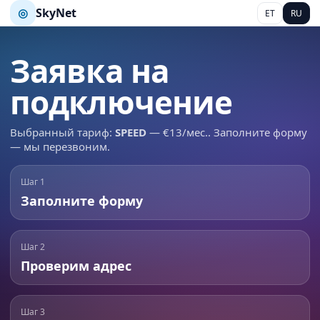
◎
SkyNet
ET
RU
Заявка на
подключение
Выбранный тариф:
SPEED
— €13/мес.. Заполните форму
— мы перезвоним.
Шаг 1
Заполните форму
Шаг 2
Проверим адрес
Шаг 3