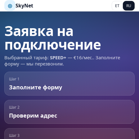
◎
SkyNet
ET
RU
Заявка на
подключение
Выбранный тариф:
SPEED+
— €16/мес.. Заполните
форму — мы перезвоним.
Шаг 1
Заполните форму
Шаг 2
Проверим адрес
Шаг 3