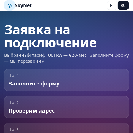
◎
SkyNet
ET
RU
Заявка на
подключение
Выбранный тариф:
ULTRA
— €20/мес.. Заполните форму
— мы перезвоним.
Шаг 1
Заполните форму
Шаг 2
Проверим адрес
Шаг 3